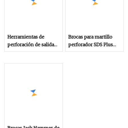
Herramientas de
Brocas para martillo
perforación de salida
perforador SDS Plus
de fábrica, brocas de
con punta de carburo
martillo DTH, broca de
para perforar
botón de taladro de
hormigón y
rosca balística de
mampostería
carburo de roca para
minería