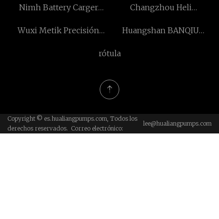
Nimh Battery Carger
Changzhou Heli
LIMITADO
Limitado.
Pricelista
Automatización
Wuxi Metik Precisión
Huangshan BANQIU
Tecnología Co., Limitado.
Maquinaria Co., Limitado.
Automático Piezas
rótula
Fabricación Co., Limitado.
Copyright © es.hualiangpumps.com, Todos los
lee@hualiangpumps.com
derechos reservados. Correo electrónico: