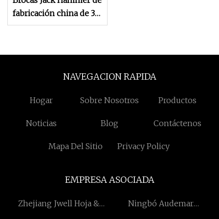
Brocas Jack Hammer de
fabricación china de 34
mm y 8 botones
NAVEGACION RAPIDA
Hogar
Sobre Nosotros
Productos
Noticias
Blog
Contáctenos
Mapa Del Sitio
Privacy Policy
EMPRESA ASOCIADA
Zhejiang Jwell Hoja &
Ningbó Audemar
Película Equipo Co.,
Avanzado Fabricación Co.,