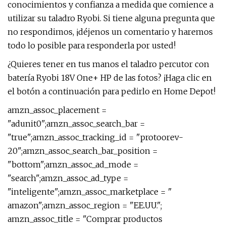
conocimientos y confianza a medida que comience a
utilizar su taladro Ryobi. Si tiene alguna pregunta que
no respondimos, ¡déjenos un comentario y haremos
todo lo posible para responderla por usted!
¿Quieres tener en tus manos el taladro percutor con
batería Ryobi 18V One+ HP de las fotos? ¡Haga clic en
el botón a continuación para pedirlo en Home Depot!
amzn_assoc_placement =
"adunit0";amzn_assoc_search_bar =
"true";amzn_assoc_tracking_id = "protoorev-
20";amzn_assoc_search_bar_position =
"bottom";amzn_assoc_ad_mode =
"search";amzn_assoc_ad_type =
"inteligente";amzn_assoc_marketplace = "
amazon";amzn_assoc_region = "EE.UU.";
amzn_assoc_title = "Comprar productos