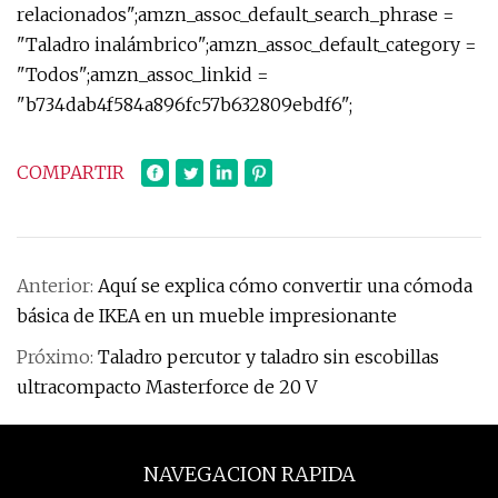
relacionados";amzn_assoc_default_search_phrase =
"Taladro inalámbrico";amzn_assoc_default_category =
"Todos";amzn_assoc_linkid =
"b734dab4f584a896fc57b632809ebdf6";
COMPARTIR
Anterior:
Aquí se explica cómo convertir una cómoda
básica de IKEA en un mueble impresionante
Próximo:
Taladro percutor y taladro sin escobillas
ultracompacto Masterforce de 20 V
NAVEGACION RAPIDA