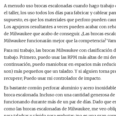
A menudo uso brocas escalonadas cuando hago trabajo d
el taller, los uso todos los días para fabricar y cablear 
supuesto, es que los materiales que perforo pueden caus
Los agujeros resultantes a veces pueden acabar con reb
de Milwaukee que acabo de conseguir. ¿Las brocas escal
Milwaukee funcionarán mejor que la competencia? Vamos
Para mi trabajo, las brocas Milwaukee con clasificación 
trabajo. Primero, puedo usar las RPM más altas de mi de
continuación, puedo maniobrar en espacios más reducid
son) más pequeños que un taladro. Y si alguien toma pres
recupere; Puedo usar mi controlador de impacto.
Es bastante común perforar aluminio y acero inoxidabl
broca escalonada. Incluso con una cantidad generosa de 
funcionando durante más de un par de días. Dado que est
como las brocas escalonadas de Milwaukee, me veo obliga
para taladrar y rápido para embotar: ¡no es una gran co