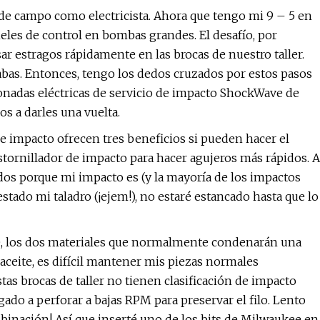
e campo como electricista. Ahora que tengo mi 9 – 5 en
paneles de control en bombas grandes. El desafío, por
ar estragos rápidamente en las brocas de nuestro taller.
abas. Entonces, tengo los dedos cruzados por estos pasos
onadas eléctricas de servicio de impacto ShockWave de
 a darles una vuelta.
de impacto ofrecen tres beneficios si pueden hacer el
stornillador de impacto para hacer agujeros más rápidos. A
os porque mi impacto es (y la mayoría de los impactos
tado mi taladro (¡ejem!), no estaré estancado hasta que lo
e, los dos materiales que normalmente condenarán una
aceite, es difícil mantener mis piezas normales
as brocas de taller no tienen clasificación de impacto
do a perforar a bajas RPM para preservar el filo. Lento
mbinación! Así que inserté uno de los bits de Milwaukee en